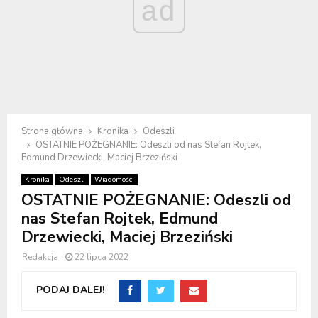
ad
Strona główna
Kronika
Odeszli
OSTATNIE POŻEGNANIE: Odeszli od nas Stefan Rojtek,
Edmund Drzewiecki, Maciej Brzeziński
Kronika
Odeszli
Wiadomości
OSTATNIE POŻEGNANIE: Odeszli od
nas Stefan Rojtek, Edmund
Drzewiecki, Maciej Brzeziński
Redakcja
22 lipca 2022
PODAJ DALEJ!