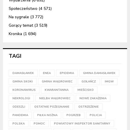
Wydarzenia
(6 692)
Społeczeństwo
(4 571)
Na sygnale
(3 772)
Gorący temat
(3 519)
Kronika
(1 694)
TAGI
DAMASŁAWEK
ENEA
EPIDEMIA
GMINA DAMASŁAWEK
GMINA SKOKI
GMINA WĄGROWIEC
GOŁAŃCZ
IMGW
KORONAWIRUS
KWARANTANNA
MIEŚCISKO
NEKROLOGI
NIELBA WĄGROWIEC
NOWE ZAKAŻENIA
ODESZLI
OSTATNIE POŻEGNANIE
OSTRZEŻENIE
PANDEMIA
PIŁKA NOŻNA
POGRZEB
POLICJA
POLSKA
POMOC
POWIATOWY INSPEKTOR SANITARNY