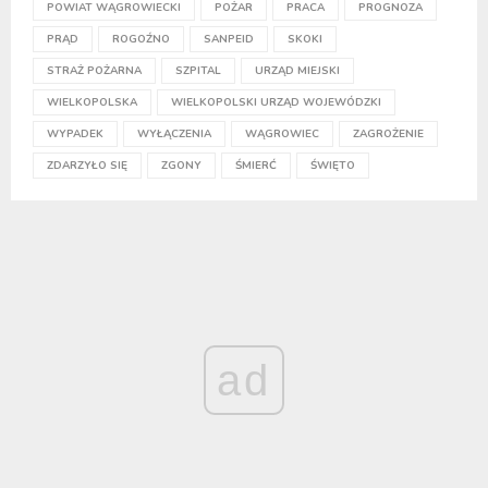
POWIAT WĄGROWIECKI
POŻAR
PRACA
PROGNOZA
PRĄD
ROGOŹNO
SANPEID
SKOKI
STRAŻ POŻARNA
SZPITAL
URZĄD MIEJSKI
WIELKOPOLSKA
WIELKOPOLSKI URZĄD WOJEWÓDZKI
WYPADEK
WYŁĄCZENIA
WĄGROWIEC
ZAGROŻENIE
ZDARZYŁO SIĘ
ZGONY
ŚMIERĆ
ŚWIĘTO
ad