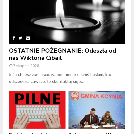
OSTATNIE POŻEGNANIE: Odeszła od
nas Wiktoria Cibail
7 sierpnia 2026
Jeśli chcesz zamieścić wspomnienie o kimś bliskim, kto
odszedł na zawsze, to skontaktuj się z...