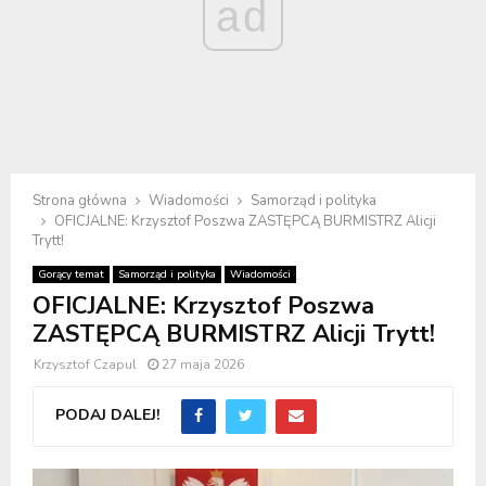
ad
Strona główna
Wiadomości
Samorząd i polityka
OFICJALNE: Krzysztof Poszwa ZASTĘPCĄ BURMISTRZ Alicji
Trytt!
Gorący temat
Samorząd i polityka
Wiadomości
OFICJALNE: Krzysztof Poszwa
ZASTĘPCĄ BURMISTRZ Alicji Trytt!
Krzysztof Czapul
27 maja 2026
PODAJ DALEJ!