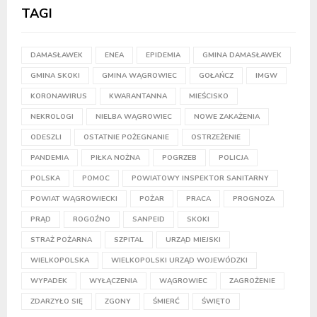
TAGI
DAMASŁAWEK
ENEA
EPIDEMIA
GMINA DAMASŁAWEK
GMINA SKOKI
GMINA WĄGROWIEC
GOŁAŃCZ
IMGW
KORONAWIRUS
KWARANTANNA
MIEŚCISKO
NEKROLOGI
NIELBA WĄGROWIEC
NOWE ZAKAŻENIA
ODESZLI
OSTATNIE POŻEGNANIE
OSTRZEŻENIE
PANDEMIA
PIŁKA NOŻNA
POGRZEB
POLICJA
POLSKA
POMOC
POWIATOWY INSPEKTOR SANITARNY
POWIAT WĄGROWIECKI
POŻAR
PRACA
PROGNOZA
PRĄD
ROGOŹNO
SANPEID
SKOKI
STRAŻ POŻARNA
SZPITAL
URZĄD MIEJSKI
WIELKOPOLSKA
WIELKOPOLSKI URZĄD WOJEWÓDZKI
WYPADEK
WYŁĄCZENIA
WĄGROWIEC
ZAGROŻENIE
ZDARZYŁO SIĘ
ZGONY
ŚMIERĆ
ŚWIĘTO