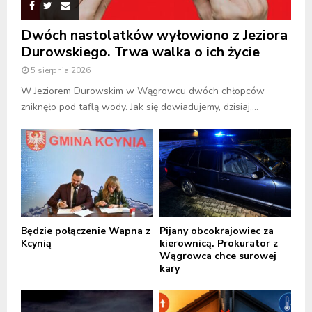
Dwóch nastolatków wyłowiono z Jeziora
Durowskiego. Trwa walka o ich życie
5 sierpnia 2026
W Jeziorem Durowskim w Wągrowcu dwóch chłopców
zniknęło pod taflą wody. Jak się dowiadujemy, dzisiaj,...
Będzie połączenie Wapna z
Pijany obcokrajowiec za
Kcynią
kierownicą. Prokurator z
Wągrowca chce surowej
kary