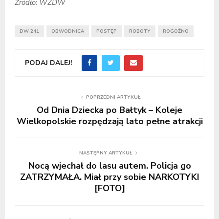
Źródło
:
WZDW
DW 241
OBWODNICA
POSTĘP
ROBOTY
ROGOŹNO
PODAJ DALEJ!
POPRZEDNI ARTYKUŁ
Od Dnia Dziecka po Bałtyk – Koleje
Wielkopolskie rozpędzają lato pełne atrakcji
NASTĘPNY ARTYKUŁ
Nocą wjechał do lasu autem. Policja go
ZATRZYMAŁA. Miał przy sobie NARKOTYKI
[FOTO]