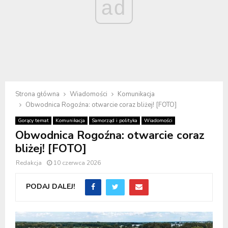
ad
Strona główna
Wiadomości
Komunikacja
Obwodnica Rogoźna: otwarcie coraz bliżej! [FOTO]
Gorący temat
Komunikacja
Samorząd i polityka
Wiadomości
Obwodnica Rogoźna: otwarcie coraz
bliżej! [FOTO]
Redakcja
10 czerwca 2026
PODAJ DALEJ!