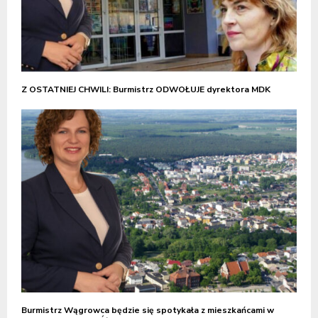
Z OSTATNIEJ CHWILI: Burmistrz ODWOŁUJE dyrektora MDK
Burmistrz Wągrowca będzie się spotykała z mieszkańcami w