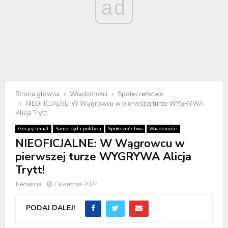
ad
Strona główna
Wiadomości
Społeczeństwo
NIEOFICJALNE: W Wągrowcu w pierwszej turze WYGRYWA
Alicja Trytt!
Gorący temat
Samorząd i polityka
Społeczeństwo
Wiadomości
NIEOFICJALNE: W Wągrowcu w
pierwszej turze WYGRYWA Alicja
Trytt!
Redakcja
7 kwietnia 2024
PODAJ DALEJ!