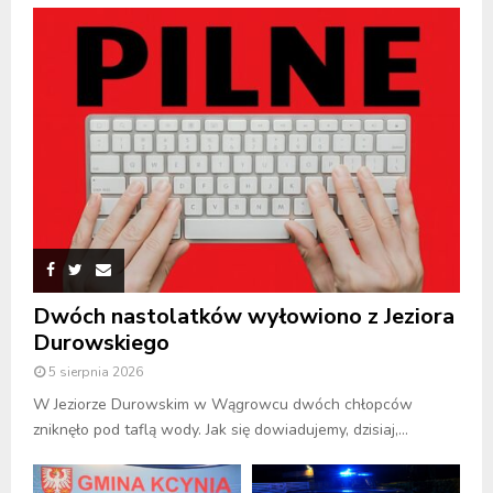
Dwóch nastolatków wyłowiono z Jeziora
Durowskiego
5 sierpnia 2026
W Jeziorze Durowskim w Wągrowcu dwóch chłopców
zniknęło pod taflą wody. Jak się dowiadujemy, dzisiaj,...