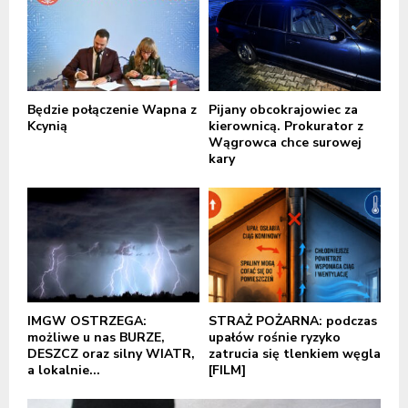
Będzie połączenie Wapna z
Pijany obcokrajowiec za
Kcynią
kierownicą. Prokurator z
Wągrowca chce surowej
kary
IMGW OSTRZEGA:
STRAŻ POŻARNA: podczas
możliwe u nas BURZE,
upałów rośnie ryzyko
DESZCZ oraz silny WIATR,
zatrucia się tlenkiem węgla
a lokalnie...
[FILM]