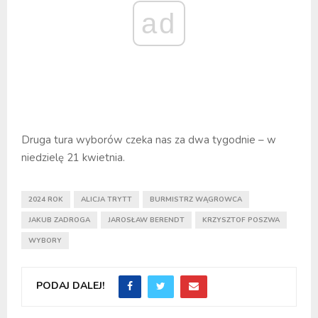
ad
Druga tura wyborów czeka nas za dwa tygodnie – w
niedzielę 21 kwietnia.
2024 ROK
ALICJA TRYTT
BURMISTRZ WĄGROWCA
JAKUB ZADROGA
JAROSŁAW BERENDT
KRZYSZTOF POSZWA
WYBORY
PODAJ DALEJ!