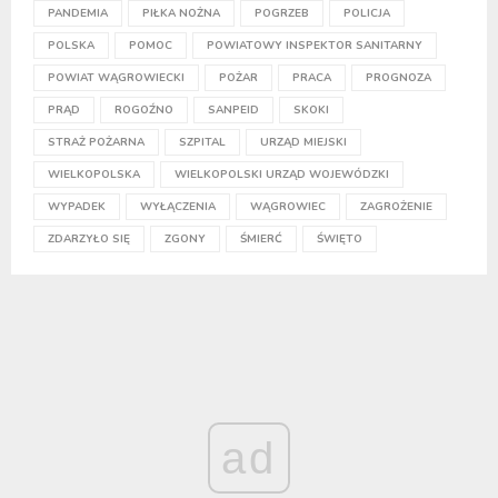
PANDEMIA
PIŁKA NOŻNA
POGRZEB
POLICJA
POLSKA
POMOC
POWIATOWY INSPEKTOR SANITARNY
POWIAT WĄGROWIECKI
POŻAR
PRACA
PROGNOZA
PRĄD
ROGOŹNO
SANPEID
SKOKI
STRAŻ POŻARNA
SZPITAL
URZĄD MIEJSKI
WIELKOPOLSKA
WIELKOPOLSKI URZĄD WOJEWÓDZKI
WYPADEK
WYŁĄCZENIA
WĄGROWIEC
ZAGROŻENIE
ZDARZYŁO SIĘ
ZGONY
ŚMIERĆ
ŚWIĘTO
ad