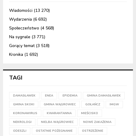
Wiadomości
(13 270)
Wydarzenia
(6 692)
Społeczeństwo
(4 568)
Na sygnale
(3 771)
Gorący temat
(3 518)
Kronika
(1 692)
TAGI
DAMASŁAWEK
ENEA
EPIDEMIA
GMINA DAMASŁAWEK
GMINA SKOKI
GMINA WĄGROWIEC
GOŁAŃCZ
IMGW
KORONAWIRUS
KWARANTANNA
MIEŚCISKO
NEKROLOGI
NIELBA WĄGROWIEC
NOWE ZAKAŻENIA
ODESZLI
OSTATNIE POŻEGNANIE
OSTRZEŻENIE