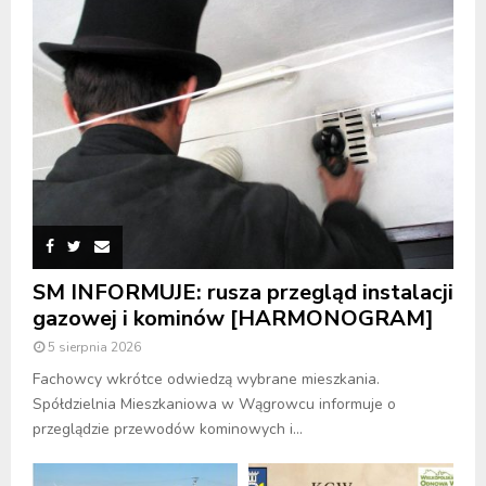
SM INFORMUJE: rusza przegląd instalacji
gazowej i kominów [HARMONOGRAM]
5 sierpnia 2026
Fachowcy wkrótce odwiedzą wybrane mieszkania.
Spółdzielnia Mieszkaniowa w Wągrowcu informuje o
przeglądzie przewodów kominowych i...