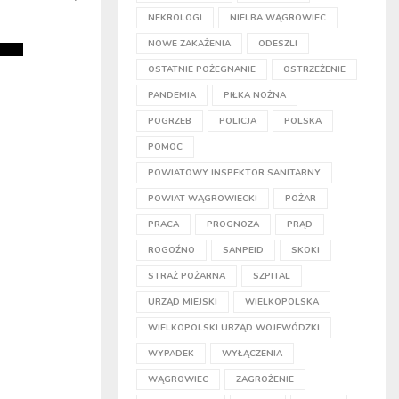
NEKROLOGI
NIELBA WĄGROWIEC
NOWE ZAKAŻENIA
ODESZLI
OSTATNIE POŻEGNANIE
OSTRZEŻENIE
PANDEMIA
PIŁKA NOŻNA
POGRZEB
POLICJA
POLSKA
POMOC
POWIATOWY INSPEKTOR SANITARNY
POWIAT WĄGROWIECKI
POŻAR
PRACA
PROGNOZA
PRĄD
ROGOŹNO
SANPEID
SKOKI
STRAŻ POŻARNA
SZPITAL
URZĄD MIEJSKI
WIELKOPOLSKA
WIELKOPOLSKI URZĄD WOJEWÓDZKI
WYPADEK
WYŁĄCZENIA
WĄGROWIEC
ZAGROŻENIE