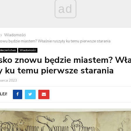
ad
Wiadomości
nowu będzie miastem? Właśnie ruszyły ku temu pierwsze starania
ołeczeństwo
Wiadomości
sko znowu będzie miastem? Wła
y ku temu pierwsze starania
marca 2023
EJ!