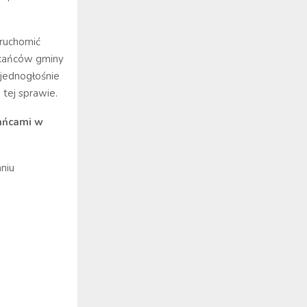
uruchomić
zkańców gminy
 jednogłośnie
tej sprawie.
ańcami w
niu