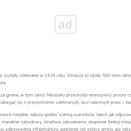
ad
e zostały odebrane w 1934 roku. Oznacza to około 500-letni okre
ska.
sza gmina, w tym samo Mieścisko przechodzi intensywny proces r
biegać się o przywrócenie odebranych, lecz należnych praw – tł
rawa miejskie, należy spełnić szereg warunków, takich jak odpowi
charakter zabudowy, struktura zatrudnienia, skupienie funkcji miejs
 odpowiednią infrastrukturę, pełnienie roli stolicy gminy, ale tak