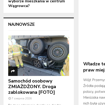
wyborze mieszkania w centrum
Wągrowca?
NAJNOWSZE
Władze te
praw miej
Wójt Przemysł
Samochód osobowy
Źródła podają
ZMIAŻDŻONY. Droga
zablokowana [FOTO]
polscy, potwi
Mieściska naw
7 sierpnia 2026
nich była uż