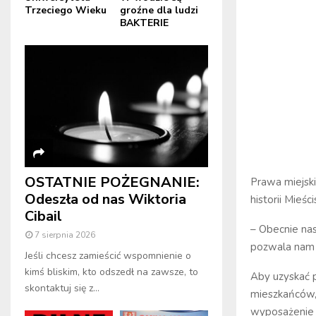
Trzeciego Wieku
groźne dla ludzi
BAKTERIE
OSTATNIE POŻEGNANIE:
Prawa miejski
Odeszła od nas Wiktoria
historii Mieści
Cibail
– Obecnie na
7 sierpnia 2026
pozwala nam u
Jeśli chcesz zamieścić wspomnienie o
kimś bliskim, kto odszedł na zawsze, to
Aby uzyskać p
skontaktuj się z...
mieszkańców, 
wyposażenie w