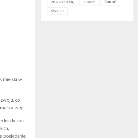
ZDARZYŁO SIĘ
ZGONY
ŚMIERĆ
ŚWIĘTO
s miejski w
ozwoju, co
umaczy wójt.
ednia liczba
kich,
że posiadanie