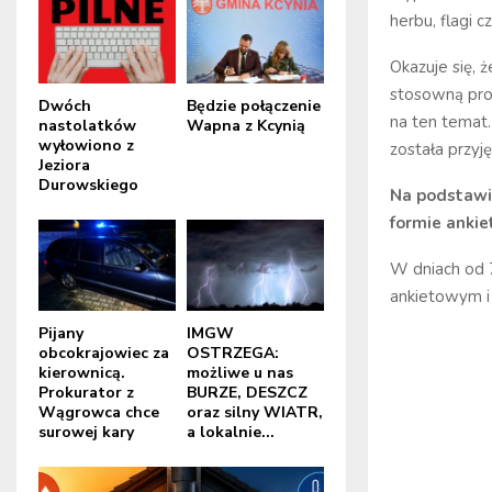
herbu, flagi 
Okazuje się, 
stosowną pro
Dwóch
Będzie połączenie
na ten temat.
nastolatków
Wapna z Kcynią
wyłowiono z
została przyj
Jeziora
Durowskiego
Na podstawi
formie ankie
W dniach od 
ankietowym i
Pijany
IMGW
obcokrajowiec za
OSTRZEGA:
kierownicą.
możliwe u nas
Prokurator z
BURZE, DESZCZ
Wągrowca chce
oraz silny WIATR,
surowej kary
a lokalnie...