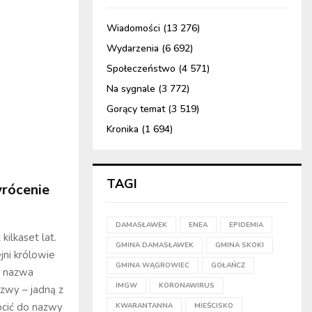
Wiadomości
(13 276)
Wydarzenia
(6 692)
Społeczeństwo
(4 571)
Na sygnale
(3 772)
Gorący temat
(3 519)
Kronika
(1 694)
TAGI
wrócenie
DAMASŁAWEK
ENEA
EPIDEMIA
ilkaset lat.
GMINA DAMASŁAWEK
GMINA SKOKI
jni królowie
GMINA WĄGROWIEC
GOŁAŃCZ
a nazwa
IMGW
KORONAWIRUS
azwy – jadną z
ócić do nazwy
KWARANTANNA
MIEŚCISKO