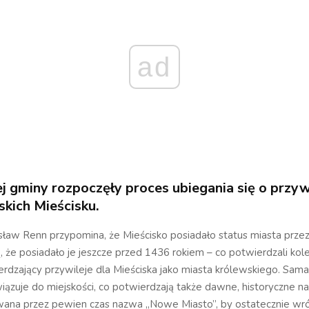
ad
j gminy rozpoczęły proces ubiegania się o przy
skich Mieścisku.
aw Renn przypomina, że Mieścisko posiadało status miasta przez k
, że posiadało je jeszcze przed 1436 rokiem – co potwierdzali kole
erdzający przywileje dla Mieściska jako miasta królewskiego. Sam
iązuje do miejskości, co potwierdzają także dawne, historyczne n
ywana przez pewien czas nazwa „Nowe Miasto”, by ostatecznie wr