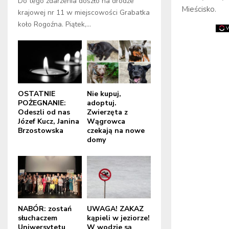
Do tego zdarzenia doszło na drodze
Mieścisko.
krajowej nr 11 w miejscowości Grabatka
koło Rogoźna. Piątek,...
OSTATNIE
Nie kupuj,
POŻEGNANIE:
adoptuj.
Odeszli od nas
Zwierzęta z
Józef Kucz, Janina
Wągrowca
Brzostowska
czekają na nowe
domy
NABÓR: zostań
UWAGA! ZAKAZ
słuchaczem
kąpieli w jeziorze!
Uniwersytetu
W wodzie są