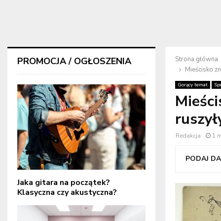
Strona główna
PROMOCJA / OGŁOSZENIA
Mieścisko z
Gorący temat
Sp
Mieści
ruszył
Redakcja
1 
PODAJ DAL
Jaka gitara na początek?
Klasyczna czy akustyczna?