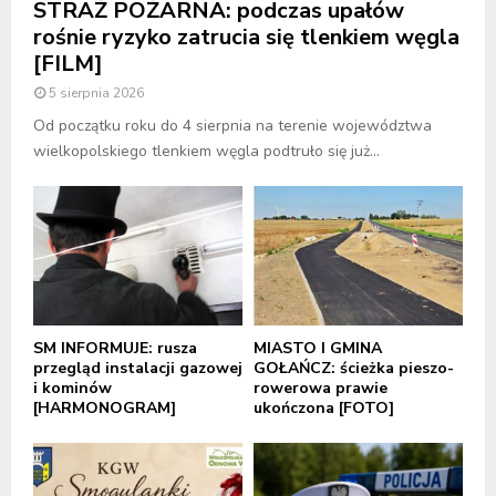
STRAŻ POŻARNA: podczas upałów
rośnie ryzyko zatrucia się tlenkiem węgla
[FILM]
5 sierpnia 2026
Od początku roku do 4 sierpnia na terenie województwa
wielkopolskiego tlenkiem węgla podtruło się już...
SM INFORMUJE: rusza
MIASTO I GMINA
przegląd instalacji gazowej
GOŁAŃCZ: ścieżka pieszo-
i kominów
rowerowa prawie
[HARMONOGRAM]
ukończona [FOTO]