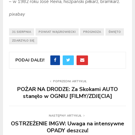
– w 1982 roku José Reina, hiszpański piłkarz, bramkarz.
pixabay
31 SIERPNIA
POWIAT WĄGROWIECKI
PROGNOZA
ŚWIĘTO
ZDARZYŁO SIĘ
PODAJ DALEJ!
POPRZEDNI ARTYKUŁ
POŻAR NA DRODZE: Za Skokami AUTO
stanęło w OGNIU [FILMY/ZDJĘCIA]
NASTĘPNY ARTYKUŁ
OSTRZEŻENIE IMGW: Uwaga na intensywne
OPADY deszczu!