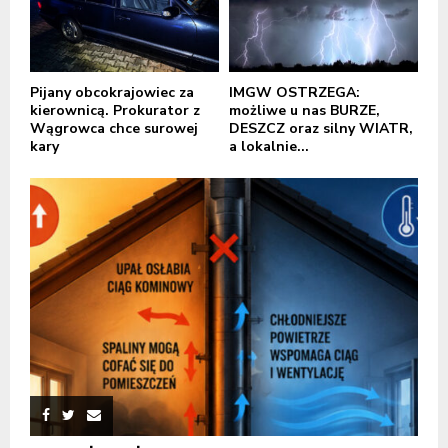
Pijany obcokrajowiec za
IMGW OSTRZEGA:
kierownicą. Prokurator z
możliwe u nas BURZE,
Wągrowca chce surowej
DESZCZ oraz silny WIATR,
kary
a lokalnie...