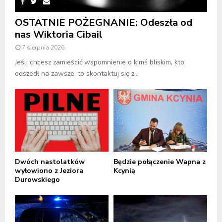
OSTATNIE POŻEGNANIE: Odeszła od
nas Wiktoria Cibail
7 sierpnia 2026
Jeśli chcesz zamieścić wspomnienie o kimś bliskim, kto
odszedł na zawsze, to skontaktuj się z...
Dwóch nastolatków
Będzie połączenie Wapna z
wyłowiono z Jeziora
Kcynią
Durowskiego