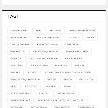
TAGI
DAMASŁAWEK
ENEA
EPIDEMIA
GMINA DAMASŁAWEK
GMINA SKOKI
GMINA WĄGROWIEC
GOŁAŃCZ
IMGW
KORONAWIRUS
KWARANTANNA
MIEŚCISKO
NEKROLOGI
NIELBA WĄGROWIEC
NOWE ZAKAŻENIA
ODESZLI
OSTATNIE POŻEGNANIE
OSTRZEŻENIE
PANDEMIA
PIŁKA NOŻNA
POGRZEB
POLICJA
POLSKA
POMOC
POWIATOWY INSPEKTOR SANITARNY
POWIAT WĄGROWIECKI
POŻAR
PRACA
PROGNOZA
PRĄD
ROGOŹNO
SANPEID
SKOKI
STRAŻ POŻARNA
SZPITAL
URZĄD MIEJSKI
WIELKOPOLSKA
WIELKOPOLSKI URZĄD WOJEWÓDZKI
WYPADEK
WYŁĄCZENIA
WĄGROWIEC
ZAGROŻENIE