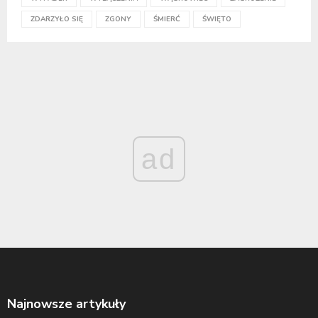
ZDARZYŁO SIĘ
ZGONY
ŚMIERĆ
ŚWIĘTO
ad
Najnowsze artykuły