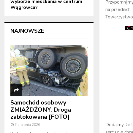
wyborze mieszkania w centrum
Przypomnijmy,
Wągrowca?
na przednich,
Towarzystwo 
NAJNOWSZE
Samochód osobowy
ZMIAŻDŻONY. Droga
zablokowana [FOTO]
Dodajmy, że l
7 sierpnia 2026
sercu nie chc