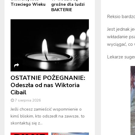
Trzeciego Wieku
groźne dla ludzi
BAKTERIE
Reksio bardzo
Jest jednak j
wkładanie psa
wyciągać, co 
Lekarze suger
OSTATNIE POŻEGNANIE:
Odeszła od nas Wiktoria
Cibail
7 sierpnia 2026
Jeśli chcesz zamieścić wspomnienie o
kimś bliskim, kto odszedł na zawsze, to
skontaktuj się z...