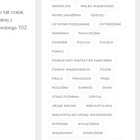
NEKROLOGI
NIELBA WĄGROWIEC
tak szalał,
NOWE ZAKAŻENIA
ODESZLI
dnej z
OSTATNIE POŻEGNANIE
OSTRZEŻENIE
ieckiego TOZ.
PANDEMIA
PIŁKA NOŻNA
POGRZEB
POLICJA
POLSKA
POMOC
POWIATOWY INSPEKTOR SANITARNY
POWIAT WĄGROWIECKI
POŻAR
PRACA
PROGNOZA
PRĄD
ROGOŹNO
SANPEID
SKOKI
STRAŻ POŻARNA
SZPITAL
URZĄD MIEJSKI
WIELKOPOLSKA
WIELKOPOLSKI URZĄD WOJEWÓDZKI
WYPADEK
WYŁĄCZENIA
WĄGROWIEC
ZAGROŻENIE