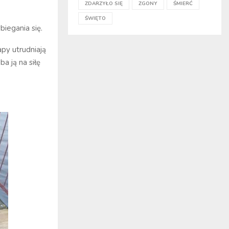
ZDARZYŁO SIĘ
ZGONY
ŚMIERĆ
ŚWIĘTO
iegania się.
apy utrudniają
a ją na siłę