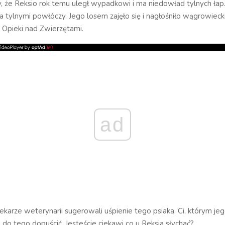
 że Reksio rok temu uległ wypadkowi i ma niedowład tylnych łap.
 a tylnymi powłóczy. Jego losem zajęło się i nagłośniło wągrowieck
Opieki nad Zwierzętami.
ad
ekarze weterynarii sugerowali uśpienie tego psiaka. Ci, którym jeg
ą do tego dopuścić. Jesteście ciekawi co u Reksia słychać?