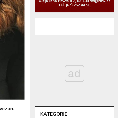
ad
wczan.
KATEGORIE