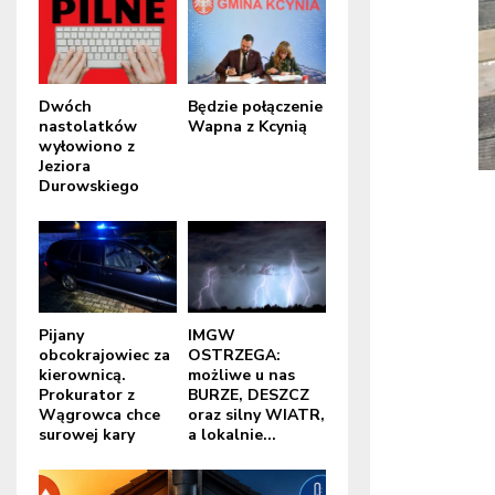
Dwóch
Będzie połączenie
nastolatków
Wapna z Kcynią
wyłowiono z
Jeziora
Durowskiego
Pijany
IMGW
obcokrajowiec za
OSTRZEGA:
kierownicą.
możliwe u nas
Prokurator z
BURZE, DESZCZ
Wągrowca chce
oraz silny WIATR,
surowej kary
a lokalnie...