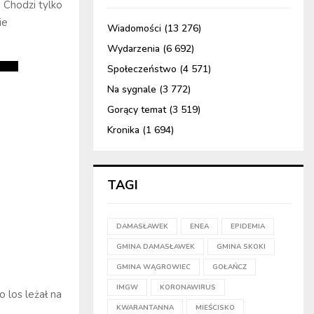
 Chodzi tylko
ie
Wiadomości
(13 276)
Wydarzenia
(6 692)
Społeczeństwo
(4 571)
Na sygnale
(3 772)
Gorący temat
(3 519)
Kronika
(1 694)
TAGI
DAMASŁAWEK
ENEA
EPIDEMIA
GMINA DAMASŁAWEK
GMINA SKOKI
GMINA WĄGROWIEC
GOŁAŃCZ
IMGW
KORONAWIRUS
o los leżał na
KWARANTANNA
MIEŚCISKO