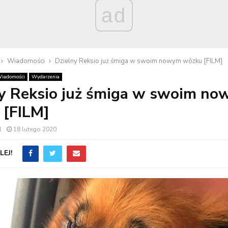
ad
Wiadomości
Dzielny Reksio już śmiga w swoim nowym wózku [FILM]
iadomości
Wydarzenia
ny Reksio już śmiga w swoim n
 [FILM]
l
18 lutego 2020
EJ!