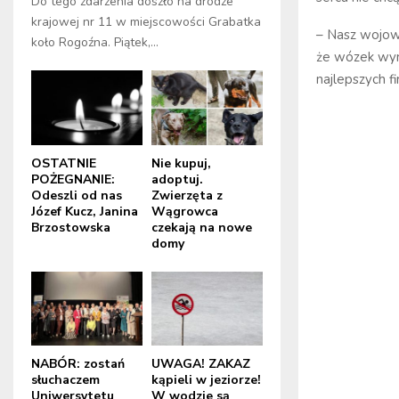
Do tego zdarzenia doszło na drodze
krajowej nr 11 w miejscowości Grabatka
– Nasz wojown
koło Rogoźna. Piątek,...
że wózek wym
najlepszych 
OSTATNIE
Nie kupuj,
POŻEGNANIE:
adoptuj.
Odeszli od nas
Zwierzęta z
Józef Kucz, Janina
Wągrowca
Brzostowska
czekają na nowe
domy
NABÓR: zostań
UWAGA! ZAKAZ
słuchaczem
kąpieli w jeziorze!
Uniwersytetu
W wodzie są