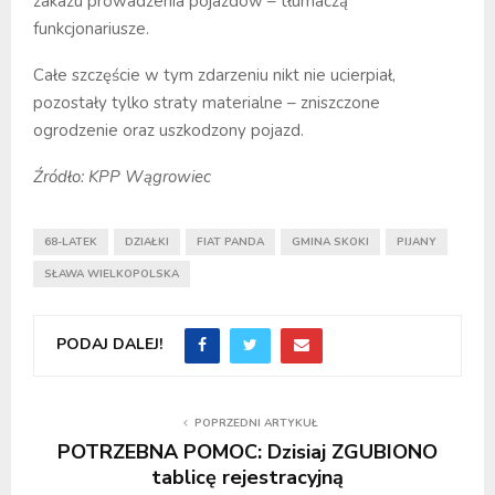
zakazu prowadzenia pojazdów – tłumaczą
funkcjonariusze.
Całe szczęście w tym zdarzeniu nikt nie ucierpiał,
pozostały tylko straty materialne – zniszczone
ogrodzenie oraz uszkodzony pojazd.
Źródło: KPP Wągrowiec
68-LATEK
DZIAŁKI
FIAT PANDA
GMINA SKOKI
PIJANY
SŁAWA WIELKOPOLSKA
PODAJ DALEJ!
POPRZEDNI ARTYKUŁ
POTRZEBNA POMOC: Dzisiaj ZGUBIONO
tablicę rejestracyjną