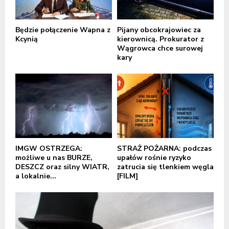
Będzie połączenie Wapna z
Pijany obcokrajowiec za
Kcynią
kierownicą. Prokurator z
Wągrowca chce surowej
kary
IMGW OSTRZEGA:
STRAŻ POŻARNA: podczas
możliwe u nas BURZE,
upałów rośnie ryzyko
DESZCZ oraz silny WIATR,
zatrucia się tlenkiem węgla
a lokalnie...
[FILM]