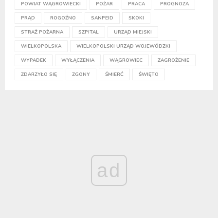
POWIAT WĄGROWIECKI
POŻAR
PRACA
PROGNOZA
PRĄD
ROGOŹNO
SANPEID
SKOKI
STRAŻ POŻARNA
SZPITAL
URZĄD MIEJSKI
WIELKOPOLSKA
WIELKOPOLSKI URZĄD WOJEWÓDZKI
WYPADEK
WYŁĄCZENIA
WĄGROWIEC
ZAGROŻENIE
ZDARZYŁO SIĘ
ZGONY
ŚMIERĆ
ŚWIĘTO
ad