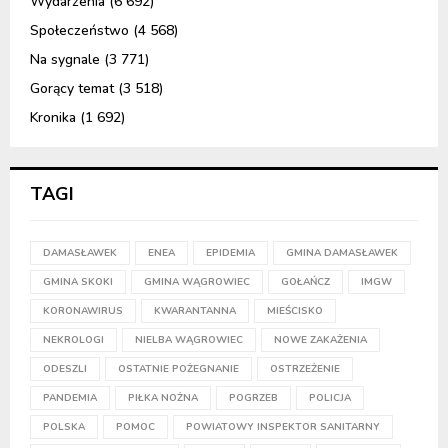
Wydarzenia
(6 692)
Społeczeństwo
(4 568)
Na sygnale
(3 771)
Gorący temat
(3 518)
Kronika
(1 692)
TAGI
DAMASŁAWEK
ENEA
EPIDEMIA
GMINA DAMASŁAWEK
GMINA SKOKI
GMINA WĄGROWIEC
GOŁAŃCZ
IMGW
KORONAWIRUS
KWARANTANNA
MIEŚCISKO
NEKROLOGI
NIELBA WĄGROWIEC
NOWE ZAKAŻENIA
ODESZLI
OSTATNIE POŻEGNANIE
OSTRZEŻENIE
PANDEMIA
PIŁKA NOŻNA
POGRZEB
POLICJA
POLSKA
POMOC
POWIATOWY INSPEKTOR SANITARNY