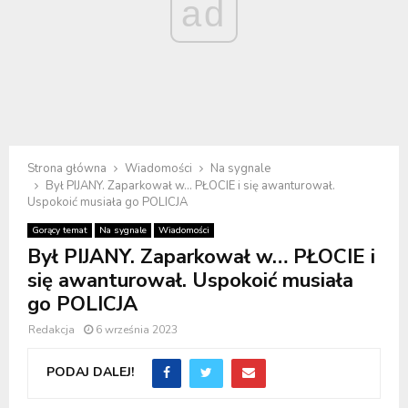
ad
Strona główna
Wiadomości
Na sygnale
Był PIJANY. Zaparkował w… PŁOCIE i się awanturował.
Uspokoić musiała go POLICJA
Gorący temat
Na sygnale
Wiadomości
Był PIJANY. Zaparkował w… PŁOCIE i
się awanturował. Uspokoić musiała
go POLICJA
Redakcja
6 września 2023
PODAJ DALEJ!