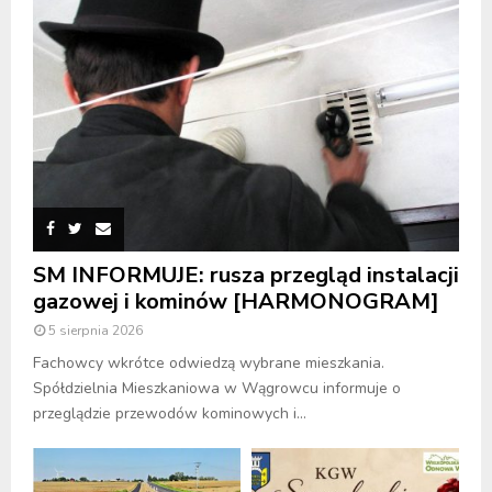
SM INFORMUJE: rusza przegląd instalacji
gazowej i kominów [HARMONOGRAM]
5 sierpnia 2026
Fachowcy wkrótce odwiedzą wybrane mieszkania.
Spółdzielnia Mieszkaniowa w Wągrowcu informuje o
przeglądzie przewodów kominowych i...