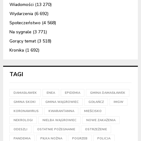
Wiadomości
(13 270)
Wydarzenia
(6 692)
Społeczeństwo
(4 568)
Na sygnale
(3 771)
Gorący temat
(3 518)
Kronika
(1 692)
TAGI
DAMASŁAWEK
ENEA
EPIDEMIA
GMINA DAMASŁAWEK
GMINA SKOKI
GMINA WĄGROWIEC
GOŁAŃCZ
IMGW
KORONAWIRUS
KWARANTANNA
MIEŚCISKO
NEKROLOGI
NIELBA WĄGROWIEC
NOWE ZAKAŻENIA
ODESZLI
OSTATNIE POŻEGNANIE
OSTRZEŻENIE
PANDEMIA
PIŁKA NOŻNA
POGRZEB
POLICJA