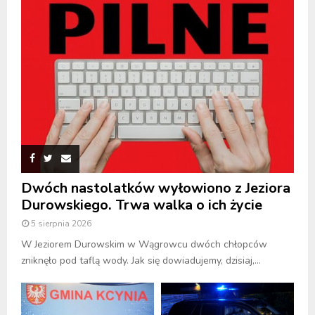
Dwóch nastolatków wyłowiono z Jeziora
Durowskiego. Trwa walka o ich życie
5 sierpnia 2026
W Jeziorem Durowskim w Wągrowcu dwóch chłopców
zniknęło pod taflą wody. Jak się dowiadujemy, dzisiaj,...