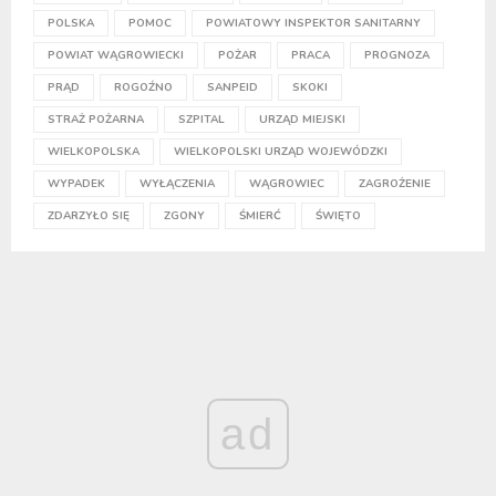
POLSKA
POMOC
POWIATOWY INSPEKTOR SANITARNY
POWIAT WĄGROWIECKI
POŻAR
PRACA
PROGNOZA
PRĄD
ROGOŹNO
SANPEID
SKOKI
STRAŻ POŻARNA
SZPITAL
URZĄD MIEJSKI
WIELKOPOLSKA
WIELKOPOLSKI URZĄD WOJEWÓDZKI
WYPADEK
WYŁĄCZENIA
WĄGROWIEC
ZAGROŻENIE
ZDARZYŁO SIĘ
ZGONY
ŚMIERĆ
ŚWIĘTO
ad