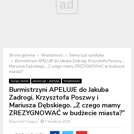
ad
Strona główna
Wiadomości
Samorząd i polityka
Burmistrzyni APELUJE do Jakuba Zadrogi, Krzysztofa Poszwy i
Mariusza Dębskiego. „Z czego mamy ZREZYGNOWAĆ w budżecie
miasta?”
Gorący temat
Samorząd i polityka
Wiadomości
Burmistrzyni APELUJE do Jakuba
Zadrogi, Krzysztofa Poszwy i
Mariusza Dębskiego. „Z czego mamy
ZREZYGNOWAĆ w budżecie miasta?”
Krzysztof Czapul
7 kwietnia 2025