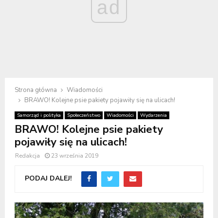
ad
Strona główna
Wiadomości
BRAWO! Kolejne psie pakiety pojawiły się na ulicach!
Samorząd i polityka
Społeczeństwo
Wiadomości
Wydarzenia
BRAWO! Kolejne psie pakiety
pojawiły się na ulicach!
Redakcja
23 września 2019
PODAJ DALEJ!