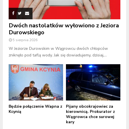
Dwóch nastolatków wyłowiono z Jeziora
Durowskiego
5 sierpnia 2026
W Jeziorze Durowskim w Wągrowcu dwóch chłopców
zniknęło pod taflą wody. Jak się dowiadujemy, dzisiaj,...
Będzie połączenie Wapna z
Pijany obcokrajowiec za
Kcynią
kierownicą. Prokurator z
Wągrowca chce surowej
kary