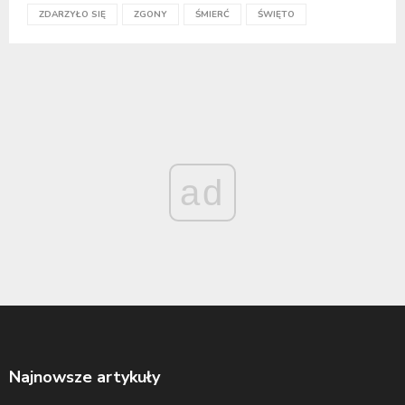
ZDARZYŁO SIĘ
ZGONY
ŚMIERĆ
ŚWIĘTO
ad
Najnowsze artykuły