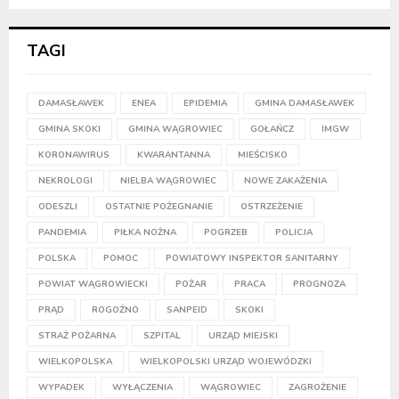
TAGI
DAMASŁAWEK
ENEA
EPIDEMIA
GMINA DAMASŁAWEK
GMINA SKOKI
GMINA WĄGROWIEC
GOŁAŃCZ
IMGW
KORONAWIRUS
KWARANTANNA
MIEŚCISKO
NEKROLOGI
NIELBA WĄGROWIEC
NOWE ZAKAŻENIA
ODESZLI
OSTATNIE POŻEGNANIE
OSTRZEŻENIE
PANDEMIA
PIŁKA NOŻNA
POGRZEB
POLICJA
POLSKA
POMOC
POWIATOWY INSPEKTOR SANITARNY
POWIAT WĄGROWIECKI
POŻAR
PRACA
PROGNOZA
PRĄD
ROGOŹNO
SANPEID
SKOKI
STRAŻ POŻARNA
SZPITAL
URZĄD MIEJSKI
WIELKOPOLSKA
WIELKOPOLSKI URZĄD WOJEWÓDZKI
WYPADEK
WYŁĄCZENIA
WĄGROWIEC
ZAGROŻENIE