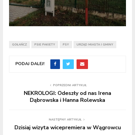
GOŁAŃCZ
PSIE PAKIETY
PSY
URZĄD MIASTA I GMINY
PODAJ DALEJ!
POPRZEDNI ARTYKUŁ
NEKROLOGI: Odeszły od nas Irena
Dąbrowska i Hanna Rolewska
NASTĘPNY ARTYKUŁ
Dzisiaj wizyta wicepremiera w Wągrowcu