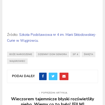
Źródło:
Szkoła Podstawowa nr 4 im. Marii Skłodowskiej-
Curie w Wągrowcu
.
BOŻE NARODZENIE
DZIENNY DOM SENIORA
SP 4
ŚWIĘTA
WĄGROWIEC
PODAJ DALEJ!
POPRZEDNI ARTYKUŁ
Wieczorem tajemnicze błyski rozświetliły
niebo. Wiemy co to było! [FILM]