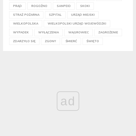
PRĄD
ROGOŹNO
SANPEID
SKOKI
STRAŻ POŻARNA
SZPITAL
URZĄD MIEJSKI
WIELKOPOLSKA
WIELKOPOLSKI URZĄD WOJEWÓDZKI
WYPADEK
WYŁĄCZENIA
WĄGROWIEC
ZAGROŻENIE
ZDARZYŁO SIĘ
ZGONY
ŚMIERĆ
ŚWIĘTO
ad