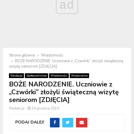
ad
Strona główna
Wiadomości
BOŻE NARODZENIE. Uczniowie z „Czwórki” złożyli świąteczną
wizytę seniorom [ZDJĘCIA]
Edukacja
Społeczeństwo
Wiadomości
Wydarzenia
BOŻE NARODZENIE. Uczniowie z
„Czwórki” złożyli świąteczną wizytę
seniorom [ZDJĘCIA]
Redakcja
24 grudnia 2019
PODAJ DALEJ!