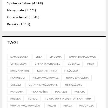
Społeczeństwo
(4 568)
Na sygnale
(3 771)
Gorący temat
(3 518)
Kronika
(1 692)
TAGI
DAMASŁAWEK
ENEA
EPIDEMIA
GMINA DAMASŁAWEK
GMINA SKOKI
GMINA WĄGROWIEC
GOŁAŃCZ
IMGW
KORONAWIRUS
KWARANTANNA
MIEŚCISKO
NEKROLOGI
NIELBA WĄGROWIEC
NOWE ZAKAŻENIA
ODESZLI
OSTATNIE POŻEGNANIE
OSTRZEŻENIE
PANDEMIA
PIŁKA NOŻNA
POGRZEB
POLICJA
POLSKA
POMOC
POWIATOWY INSPEKTOR SANITARNY
POWIAT WĄGROWIECKI
POŻAR
PRACA
PROGNOZA