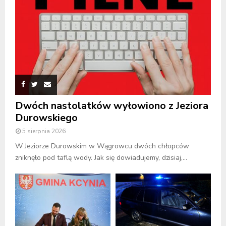
Dwóch nastolatków wyłowiono z Jeziora
Durowskiego
5 sierpnia 2026
W Jeziorze Durowskim w Wągrowcu dwóch chłopców
zniknęło pod taflą wody. Jak się dowiadujemy, dzisiaj,...