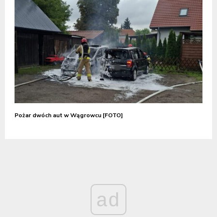
Pożar dwóch aut w Wągrowcu [FOTO]
ad