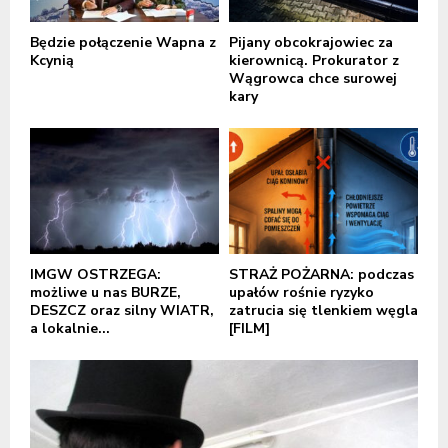
Będzie połączenie Wapna z
Pijany obcokrajowiec za
Kcynią
kierownicą. Prokurator z
Wągrowca chce surowej
kary
IMGW OSTRZEGA:
STRAŻ POŻARNA: podczas
możliwe u nas BURZE,
upałów rośnie ryzyko
DESZCZ oraz silny WIATR,
zatrucia się tlenkiem węgla
a lokalnie...
[FILM]