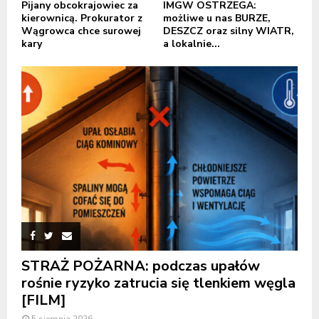
Pijany obcokrajowiec za
IMGW OSTRZEGA:
kierownicą. Prokurator z
możliwe u nas BURZE,
Wągrowca chce surowej
DESZCZ oraz silny WIATR,
kary
a lokalnie...
STRAŻ POŻARNA: podczas upałów
rośnie ryzyko zatrucia się tlenkiem węgla
[FILM]
5 sierpnia 2026