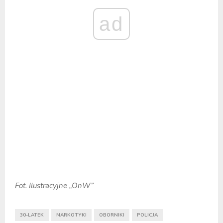
ad
Fot. Ilustracyjne „OnW”
30-LATEK
NARKOTYKI
OBORNIKI
POLICJA