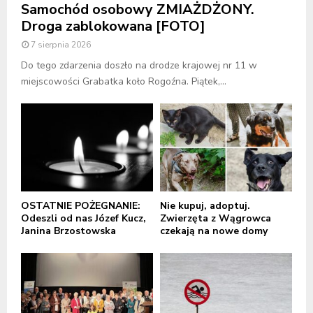
Samochód osobowy ZMIAŻDŻONY.
Droga zablokowana [FOTO]
7 sierpnia 2026
Do tego zdarzenia doszło na drodze krajowej nr 11 w
miejscowości Grabatka koło Rogoźna. Piątek,...
OSTATNIE POŻEGNANIE:
Nie kupuj, adoptuj.
Odeszli od nas Józef Kucz,
Zwierzęta z Wągrowca
Janina Brzostowska
czekają na nowe domy