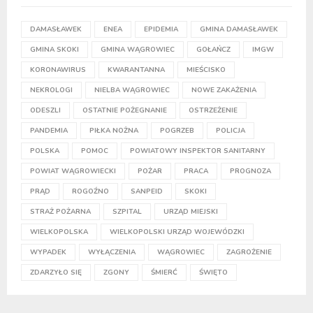
DAMASŁAWEK
ENEA
EPIDEMIA
GMINA DAMASŁAWEK
GMINA SKOKI
GMINA WĄGROWIEC
GOŁAŃCZ
IMGW
KORONAWIRUS
KWARANTANNA
MIEŚCISKO
NEKROLOGI
NIELBA WĄGROWIEC
NOWE ZAKAŻENIA
ODESZLI
OSTATNIE POŻEGNANIE
OSTRZEŻENIE
PANDEMIA
PIŁKA NOŻNA
POGRZEB
POLICJA
POLSKA
POMOC
POWIATOWY INSPEKTOR SANITARNY
POWIAT WĄGROWIECKI
POŻAR
PRACA
PROGNOZA
PRĄD
ROGOŹNO
SANPEID
SKOKI
STRAŻ POŻARNA
SZPITAL
URZĄD MIEJSKI
WIELKOPOLSKA
WIELKOPOLSKI URZĄD WOJEWÓDZKI
WYPADEK
WYŁĄCZENIA
WĄGROWIEC
ZAGROŻENIE
ZDARZYŁO SIĘ
ZGONY
ŚMIERĆ
ŚWIĘTO