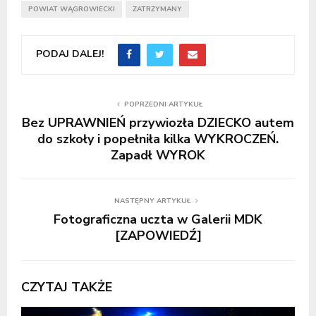
POWIAT WĄGROWIECKI
ZATRZYMANY
PODAJ DALEJ!
POPRZEDNI ARTYKUŁ
Bez UPRAWNIEŃ przywiozła DZIECKO autem
do szkoły i popełniła kilka WYKROCZEŃ.
Zapadł WYROK
NASTĘPNY ARTYKUŁ
Fotograficzna uczta w Galerii MDK
[ZAPOWIEDŹ]
CZYTAJ TAKŻE