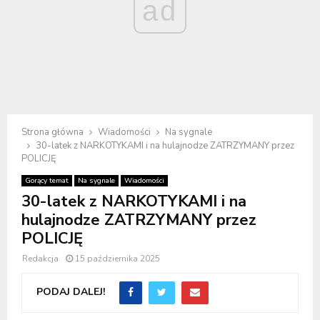
ad
Strona główna
Wiadomości
Na sygnale
30-latek z NARKOTYKAMI i na hulajnodze ZATRZYMANY przez
POLICJĘ
Gorący temat
Na sygnale
Wiadomości
30-latek z NARKOTYKAMI i na
hulajnodze ZATRZYMANY przez
POLICJĘ
Redakcja
15 października 2025
PODAJ DALEJ!