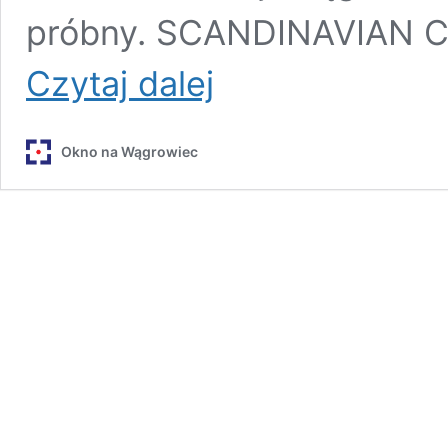
próbny. SCANDINAVIAN 
JEST
Czytaj dalej
PRACA:
Sprawdź,
kto
Okno na Wągrowiec
i
gdzie
szuka
u
nas
pracowników
[OFERTY]