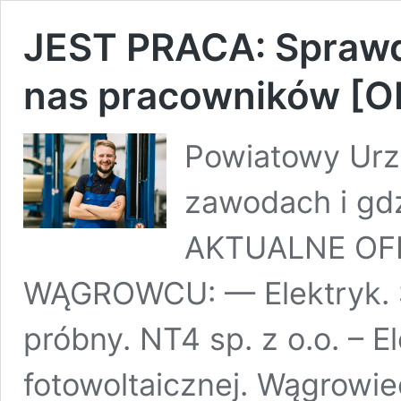
JEST PRACA: Sprawdź
nas pracowników [
Powiatowy Urzą
zawodach i gdz
AKTUALNE OF
WĄGROWCU: — Elektryk. S
próbny. NT4 sp. z o.o. – El
fotowoltaicznej. Wągrowi