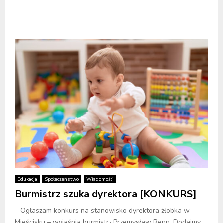
Edukacja
Społeczeństwo
Wiadomości
Burmistrz szuka dyrektora [KONKURS]
– Ogłaszam konkurs na stanowisko dyrektora żłobka w
Mieścisku – wyjaśnia burmistrz Przemysław Renn. Dodajmy,