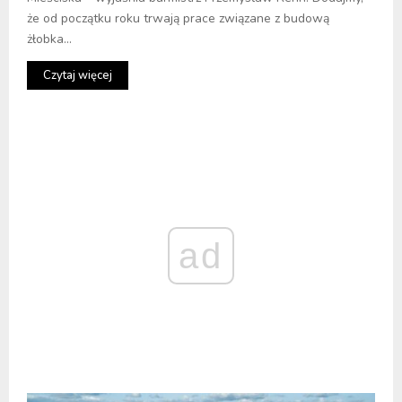
że od początku roku trwają prace związane z budową
żłobka...
Czytaj więcej
ad