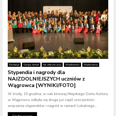
Edukacja
Gorący temat
Na własne oczy
Wiadomości
Wydarzenia
Stypendia i nagrody dla
NAJZDOLNIEJSZYCH uczniów z
Wągrowca [WYNIKI/FOTO]
W środę, 10 grudnia, w sali kinowej Miejskiego Domu Kultury
w Wągrowcu odbyła się druga już część uroczystości
wręczenia stypendiów i nagród w ramach Lokalnego...