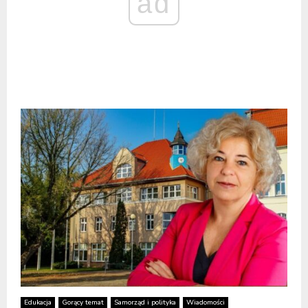
ad
Edukacja
Gorący temat
Samorząd i polityka
Wiadomości