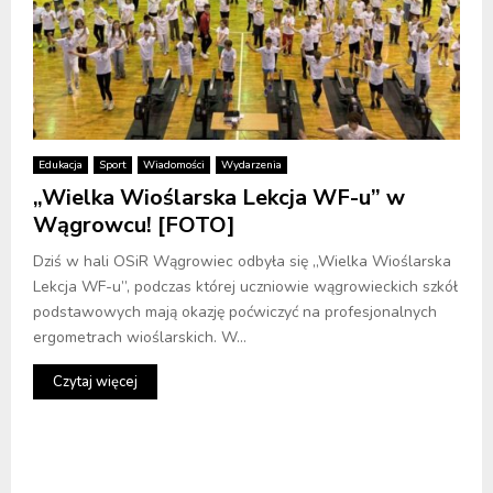
Edukacja
Sport
Wiadomości
Wydarzenia
„Wielka Wioślarska Lekcja WF-u” w
Wągrowcu! [FOTO]
Dziś w hali OSiR Wągrowiec odbyła się „Wielka Wioślarska
Lekcja WF-u”, podczas której uczniowie wągrowieckich szkół
podstawowych mają okazję poćwiczyć na profesjonalnych
ergometrach wioślarskich. W...
Czytaj więcej