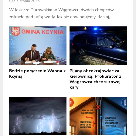
5 sierpnia 2026
W Jeziorze Durowskim w Wągrowcu dwóch chłopców
zniknęło pod taflą wody. Jak się dowiadujemy, dzisiaj,...
Będzie połączenie Wapna z
Pijany obcokrajowiec za
Kcynią
kierownicą. Prokurator z
Wągrowca chce surowej
kary