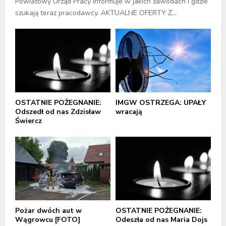
Powiatowy Urząd Pracy informuje w jakich zawodach i gdzie
szukają teraz pracodawcy. AKTUALNE OFERTY Z...
OSTATNIE POŻEGNANIE:
IMGW OSTRZEGA: UPAŁY
Odszedł od nas Zdzisław
wracają
Świercz
Pożar dwóch aut w
OSTATNIE POŻEGNANIE:
Wągrowcu [FOTO]
Odeszła od nas Maria Dojs