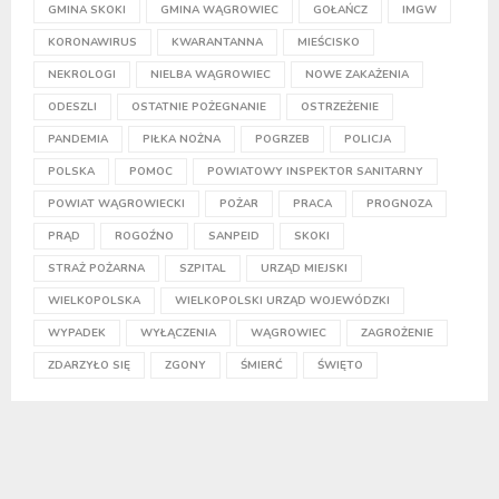
GMINA SKOKI
GMINA WĄGROWIEC
GOŁAŃCZ
IMGW
KORONAWIRUS
KWARANTANNA
MIEŚCISKO
NEKROLOGI
NIELBA WĄGROWIEC
NOWE ZAKAŻENIA
ODESZLI
OSTATNIE POŻEGNANIE
OSTRZEŻENIE
PANDEMIA
PIŁKA NOŻNA
POGRZEB
POLICJA
POLSKA
POMOC
POWIATOWY INSPEKTOR SANITARNY
POWIAT WĄGROWIECKI
POŻAR
PRACA
PROGNOZA
PRĄD
ROGOŹNO
SANPEID
SKOKI
STRAŻ POŻARNA
SZPITAL
URZĄD MIEJSKI
WIELKOPOLSKA
WIELKOPOLSKI URZĄD WOJEWÓDZKI
WYPADEK
WYŁĄCZENIA
WĄGROWIEC
ZAGROŻENIE
ZDARZYŁO SIĘ
ZGONY
ŚMIERĆ
ŚWIĘTO