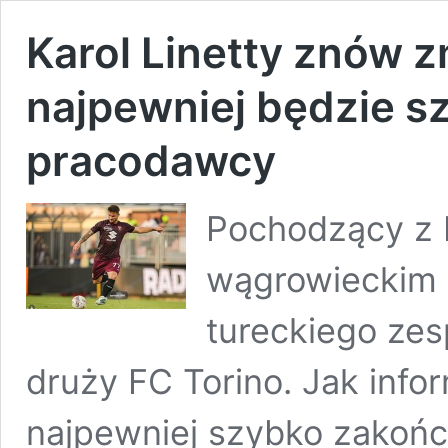
Karol Linetty znów z
najpewniej będzie s
pracodawcy
Pochodzący z 
wągrowieckim p
tureckiego zes
druży FC Torino. Jak info
najpewniej szybko zakońc