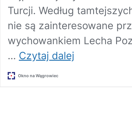
Turcji. Według tamtejszyc
nie są zainteresowane p
wychowankiem Lecha Pozn
Karol
…
Czytaj dalej
Linetty
znów
zmieni
Okno na Wągrowiec
klub?
Po
sezonie
najpewniej
będzie
szukał
nowego
pracodawcy