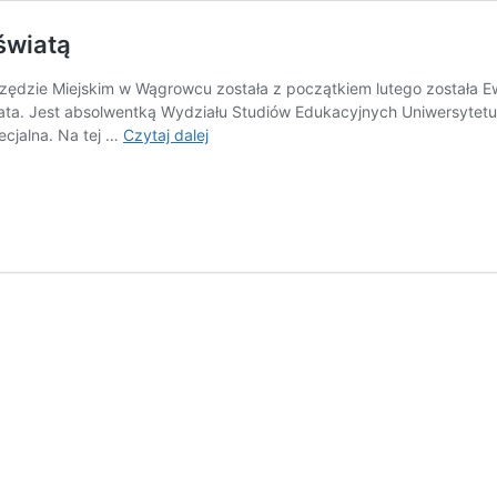
światą
zędzie Miejskim w Wągrowcu została z początkiem lutego została Ew
lata. Jest absolwentką Wydziału Studiów Edukacyjnych Uniwersytetu
Ewelina
ecjalna. Na tej …
Czytaj dalej
Szulc
pokieruje
wągrowiecką
oświatą